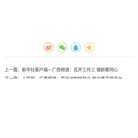
上一篇
：新华社客户端－广西频道：花开三月三 银龄聚同心
下一篇
：人民网－广西频道：百日冲刺促就业 校企携手搭平台 ——
广西信息职业技术学院举办校园双选会
联系我们