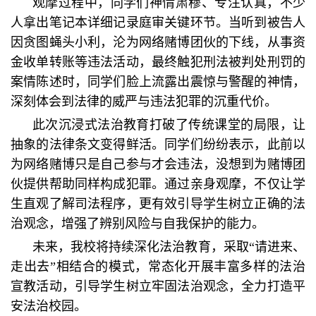
观摩过程中，同学们神情肃穆、专注认真，不少
人拿出笔记本详细记录庭审关键环节。当听到被告人
因贪图蝇头小利，沦为网络赌博团伙的下线，从事资
金收单转账等违法活动，最终触犯刑法被判处刑罚的
案情陈述时，同学们脸上流露出震惊与警醒的神情，
深刻体会到法律的威严与违法犯罪的沉重代价。
此次沉浸式法治教育打破了传统课堂的局限，让
抽象的法律条文变得鲜活。同学们纷纷表示，此前以
为网络赌博只是自己参与才会违法，没想到为赌博团
伙提供帮助同样构成犯罪。通过亲身观摩，不仅让学
生直观了解司法程序，更有效引导学生树立正确的法
治观念，增强了辨别风险与自我保护的能力。
未来，我校将持续深化法治教育，采取“请进来、
走出去”相结合的模式，常态化开展丰富多样的法治
宣教活动，引导学生树立牢固法治观念，全力打造平
安法治校园。