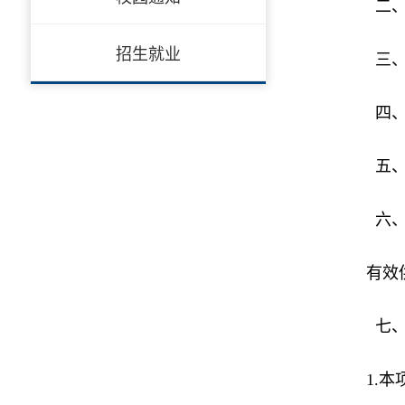
二、采
招生就业
三、
四、
五、预
六、
有效
七、
1.