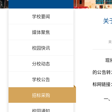
学校要闻
关
媒体聚焦
来
校园快讯
现将
分校动态
的公告转
学校公告
标网链接
招标采购
一、
校园通知