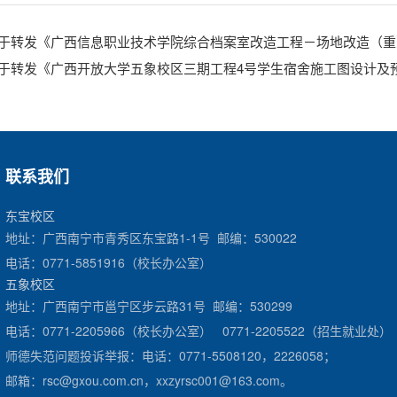
于转发《广西信息职业技术学院综合档案室改造工程－场地改造（重
于转发《广西开放大学五象校区三期工程4号学生宿舍施工图设计及
联系我们
东宝校区
地址：广西南宁市青秀区东宝路1-1号 邮编：530022
电话：0771-5851916（校长办公室）
五象校区
地址：广西南宁市邕宁区步云路31号 邮编：530299
电话：0771-2205966（校长办公室） 0771-2205522（招生就业处）
师德失范问题投诉举报：电话：0771-5508120，2226058；
邮箱：rsc@gxou.com.cn，xxzyrsc001@163.com。