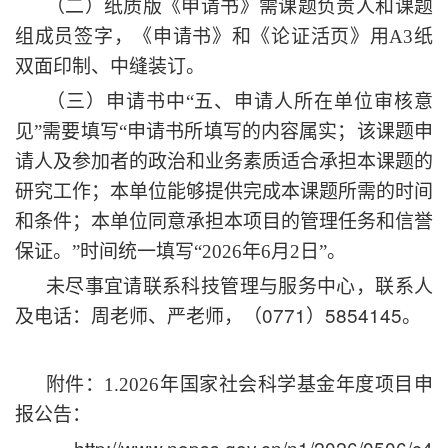
（二）纸质版《申请书》需课题负责人和课题
组成员签字，《申请书》和《论证活页》用
A3纸
双面印制、中缝装订。
（三）申请书中
“五、申请人所在单位审核意
见”需要填写“申请书所填写的内容属实；该课题申
请人及参加者的政治和业务素质适合承担本课题的
研究工作；本单位能够提供完成本课题所需的时间
和条件；本单位同意承担本项目的管理任务和信誉
保证。”时间统一填写“2026年6月2日”。
未尽事宜请联系
科技管理与服务中心
，联系人
及电话：
周老师、严老师
，
（
0771
）
5854145
。
附件：
1.2026年国家社会科学基金年度项目申
报公告：
http://www.nopss.gov.cn/n1/2026/0506/c4