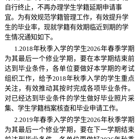
自行终止，不再办理学生学籍延期申请事
宜。
为有效规范学籍管理工作，有效提升学
生的毕业率，现就学籍有效期临近到期的学
生情况通知如下。
1.
201
8
年
秋
季入学的学
生
202
6
年
春
季学期
为其最后一个修业学期
，
要在本学期结束前
达到毕业条件，各单位要做好本学期的考试
组织工作，给予2018年秋季入学的学生重点
关注，有效推动其按时完成各项毕业条件。
对已经达到毕业条件的学生做好
毕业照片采
集、学生学籍档案核查和毕业申请工作
。
2.
201
9
年
春
季入学的学
生
202
6
年
秋
季学期
为其最后一个修业学期
，
要在下一学期结束