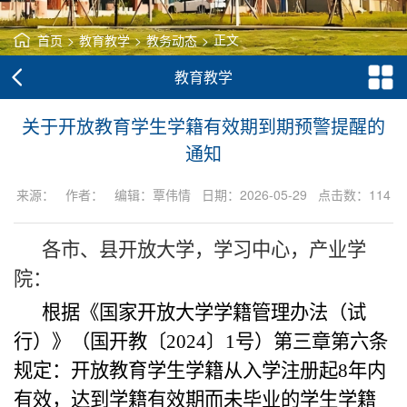
首页
>
教育教学
>
教务动态
>
正文
教育教学
关于开放教育学生学籍有效期到期预警提醒的
通知
来源： 作者： 编辑：覃伟情 日期：2026-05-29 点击数：
114
各市
、县
开放大学
，
学习中心
，
产业学
院
：
根据《国家开放大学学籍管理办法（试
行）》（国开教〔2024〕1号）第
三
章第六条
规定：开放教育学生学籍从入学注册起8年内
有效，达到学籍有效期而未毕业的学生学籍