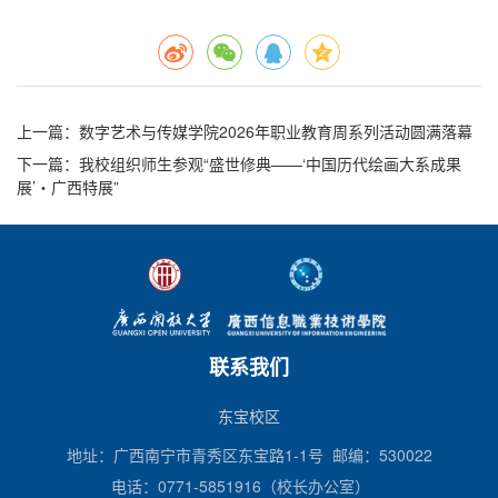
上一篇
：数字艺术与传媒学院2026年职业教育周系列活动圆满落幕
下一篇
：我校组织师生参观“盛世修典——‘中国历代绘画大系成果
展’・广西特展”
联系我们
东宝校区
地址：广西南宁市青秀区东宝路1-1号 邮编：530022
电话：0771-5851916（校长办公室）