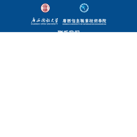
联系我们
东宝校区
地址：广西南宁市青秀区东宝路1-1号 邮编：530022
电话：0771-5851916（校长办公室）
五象校区
地址：广西南宁市邕宁区步云路31号 邮编：530299
电话：0771-2205966（校长办公室） 0771-2205522（招生就业
处）
师德失范问题投诉举报：电话：0771-5508120，2226058；
邮箱：rsc@gxou.com.cn，xxzyrsc001@163.com。