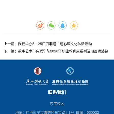
上一篇
：我校举办5・25广西非遗主题心理文化体验活动
下一篇
：数字艺术与传媒学院2026年职业教育周系列活动圆满落幕
联系我们
东宝校区
地址：广西南宁市青秀区东宝路1-1号 邮编：530022