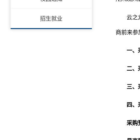
招生就业
云之
商前来参
一、
二、
三、
四、
采购预