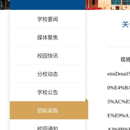
学校要闻
关
媒体聚焦
校园快讯
现将
分校动态
etinDeta
0%E4%B
学校公告
5%AC%E
招标采购
E%E9%A
校园通知
A3%8B%