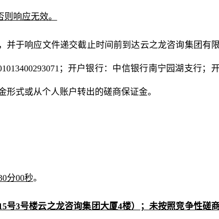
，否则响应无效。
交，并于响应文件递交截止时间前到达云之龙咨询集团有
013400293071；开户银行：中信银行南宁园湖支行；
接受现金形式或从个人账户转出的磋商保证金。
30分00秒
。
5号3号楼云之龙咨询集团大厦4楼）；未按照竞争性磋