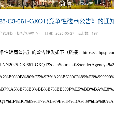
首页
>
招标采购
>
正文
-C3-661-GXQT)竞争性磋商公告》的通
理处（招标管理中心） 日期：2026-05-27 点击数：
197
XQT)竞争性磋商公告》的公告转发如下（链接：
https://ctbpsp.co
e=YZLNN2025-C3-661-GXQT&dataSource=0&tenderAgency=%
A2%E9%9B%86%E5%9B%A2%E6%9C%89%E9%99%90%
%B7%A5%E7%B3%BB%E7%BB%9F%E5%BB%BA%E8%
GXQT%EF%BC%89%E7%AB%9E%E4%BA%89%E6%80%A