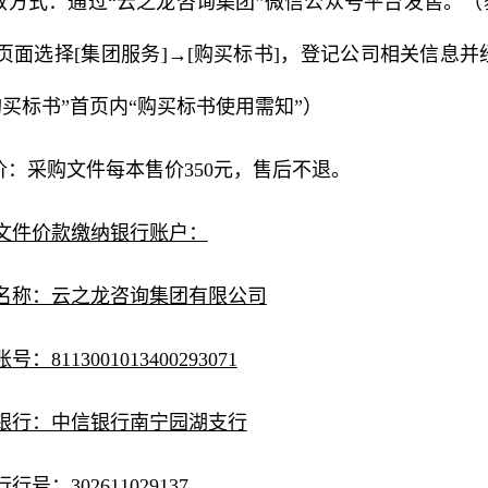
获取方式：通过“云之龙咨询集团”微信公众号平台发售。
页面选择[集团服务]→[购买标书]，登记公司相关信息
购买标书”首页内“购买标书使用需知”）
售价：采购文件每本售价350元，售后不退。
文件价款缴纳银行账户：
名称：云之龙咨询集团有限公司
号：8113001013400293071
银行：中信银行南宁园湖支行
行号：302611029137