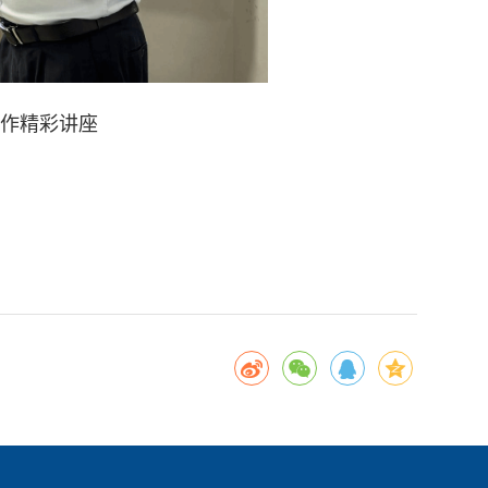
颉作精彩讲座
知